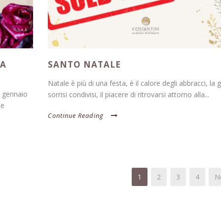
DA
SANTO NATALE
Natale è più di una festa, è il calore degli abbracci, la g
31 gennaio
sorrisi condivisi, il piacere di ritrovarsi attorno alla...
ne
Continue Reading
1
2
3
4
Ne