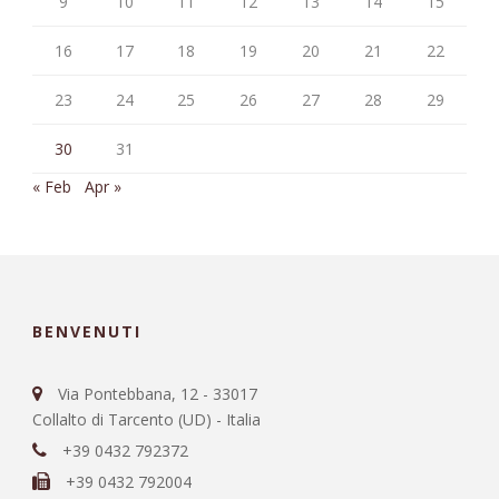
9
10
11
12
13
14
15
16
17
18
19
20
21
22
23
24
25
26
27
28
29
30
31
« Feb
Apr »
BENVENUTI
Via Pontebbana, 12 - 33017
Collalto di Tarcento (UD) - Italia
+39 0432 792372
+39 0432 792004