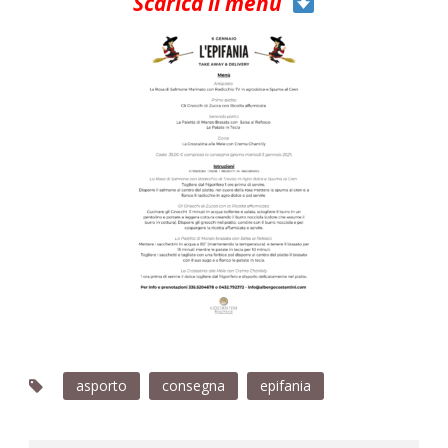
Scarica il menù
asporto
consegna
epifania