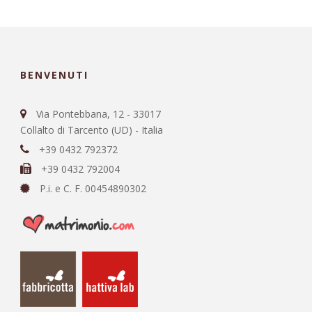
BENVENUTI
Via Pontebbana, 12 - 33017
Collalto di Tarcento (UD) - Italia
+39 0432 792372
+39 0432 792004
P.i. e C. F. 00454890302