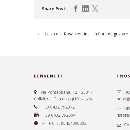
Share Post:
Luisa e la Rosa Isontina. Un fiore da gustare
BENVENUTI
I NO
Via Pontebbana, 12 - 33017
HO
Collalto di Tarcento (UD) - Italia
hotel@
+39 0432 792372
RI
+39 0432 792004
ristor
P.i. e C. F. 00454890302
CA