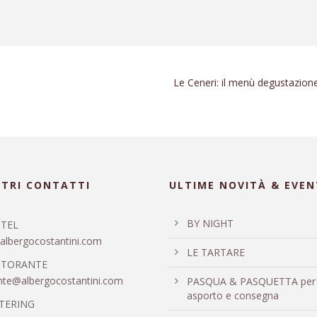
Le Ceneri: il menù degustazion
STRI CONTATTI
ULTIME NOVITÀ & EVEN
BY NIGHT
TEL
albergocostantini.com
LE TARTARE
STORANTE
ante@albergocostantini.com
PASQUA & PASQUETTA per
asporto e consegna
TERING